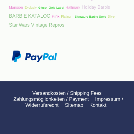
Holiday Barbie
Mansion
Hallmark
Exclusiv
Giftset
Gold Label
BARBIE KATALOG
Pink
Platinum
Silver
Signature Barbie Serie
Star Wars
Vintage Repros
Versandkosten / Shipping Fees
Zahlungsmöglichkeiten / Payment
Impressum /
Widerrufsrecht
Sitemap
Kontakt