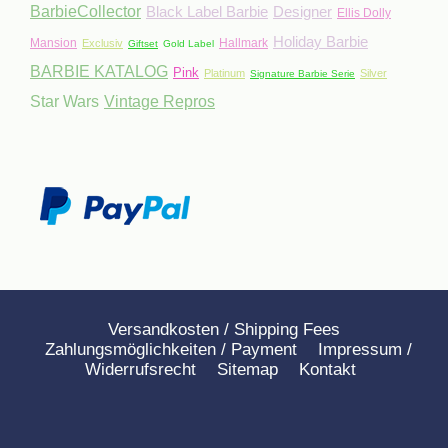
BarbieCollector
Black Label Barbie
Designer
Ellis Dolly
Holiday Barbie
Mansion
Hallmark
Exclusiv
Giftset
Gold Label
BARBIE KATALOG
Pink
Platinum
Silver
Signature Barbie Serie
Star Wars
Vintage Repros
Versandkosten / Shipping Fees
Zahlungsmöglichkeiten / Payment
Impressum /
Widerrufsrecht
Sitemap
Kontakt