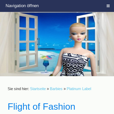
Navigation öffnen
Sie sind hier:
Startseite
»
Barbies
»
Platinum Label
Flight of Fashion